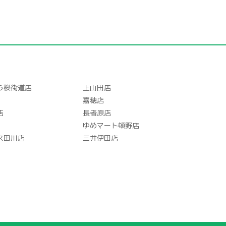
う桜街道店
上山田店
嘉穂店
店
長者原店
ゆめマート頓野店
ス田川店
三井伊田店