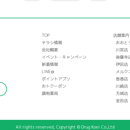
TOP
店舗案内
チラシ情報
おおと
会社概要
川宮店
イベント・キャンペーン
後藤寺
新着情報
伊田店
LINE@
メルク
ポイントアプリ
香春店
おトクーポン
川崎店
調剤薬局
方城店
金田店
All rights reserved, Copyright © Drug Koei Co.,Ltd