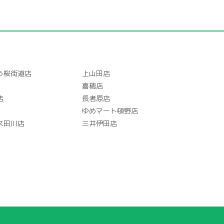
う桜街道店
上山田店
嘉穂店
店
長者原店
ゆめマート頓野店
ス田川店
三井伊田店