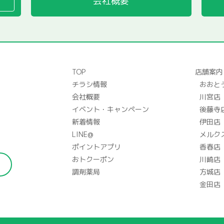
会社概要
TOP
店舗案内
チラシ情報
おおと
会社概要
川宮店
イベント・キャンペーン
後藤寺
新着情報
伊田店
LINE@
メルク
ポイントアプリ
香春店
おトクーポン
川崎店
調剤薬局
方城店
金田店