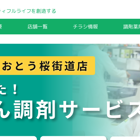
ティフルライフを創造する
要
店舗一覧
チラシ情報
調剤薬