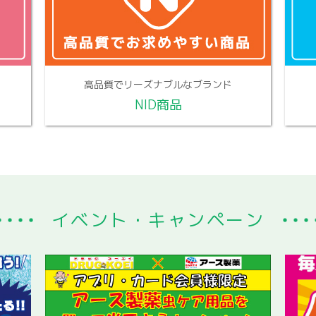
高品質でリーズナブル
なブランド
NID商品
イベント・キャンペーン