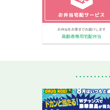
お弁当をお家まで
お届けします
高齢者専用宅配弁当